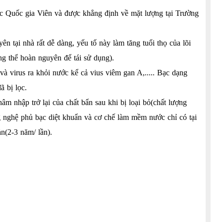
c Quốc gia Viên và được khẳng định về mặt lượng tại Trường
 tại nhà rất dễ dàng, yếu tố này làm tăng tuổi thọ của lõi
g thể hoàn nguyên để tái sử dụng).
và virus ra khỏi nước kể cả vius viêm gan A,..... Bạc dạng
ã bị lọc.
m nhập trở lại của chất bẩn sau khi bị loại bỏ(chất lượng
ng nghệ phủ bạc diệt khuẩn và cơ chế làm mềm nước chỉ có tại
iản(2-3 năm/ lần).