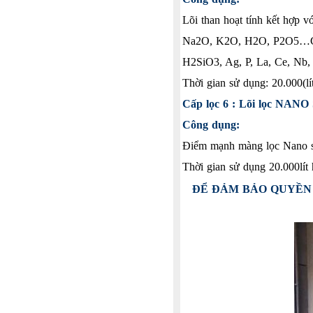
Lõi than hoạt tính kết hợp
Na2O, K2O, H2O, P2O5…Cũng 
H2SiO3, Ag, P, La, Ce, Nb, 
Thời gian sử dụng: 20.000(lí
Cấp lọc 6 : Lõi lọc NANO
Công dụng:
Điểm mạnh màng lọc Nano sil
Thời gian sử dụng 20.000lít
ĐỂ ĐẢM BẢO QUYỀN 