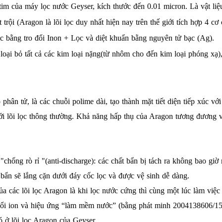
tim của máy lọc nước Geyser, kích thước đến 0.01 micron. Là vật liệu 
 trội (Aragon là lõi lọc duy nhất hiện nay trên thế giới tích hợp 4 
c bằng tro đổi Inon + Lọc và diệt khuẩn bằng nguyên tử bạc (Ag).
oại bỏ tất cả các kim loại nặng(từ nhôm cho đến kim loại phóng xạ),
hân tử, là các chuỗi polime dài, tạo thành mặt tiết diện tiếp xúc v
ới lõi lọc thông thường. Khả năng hấp thụ của Aragon tương đương với
"chống rò rỉ "(anti-discharge): các chất bẩn bị tách ra không bao gi
ất bẩn sẽ lắng cặn dưới đáy cốc lọc và được vệ sinh dễ dàng.
ủa các lõi lọc Aragon là khi lọc nước cứng thì cùng một lúc làm việ
 đổi ion và hiệu ứng “làm mềm nước” (bằng phát minh 2004138606/1
có ở lõi lọc Aragon của Geyser.