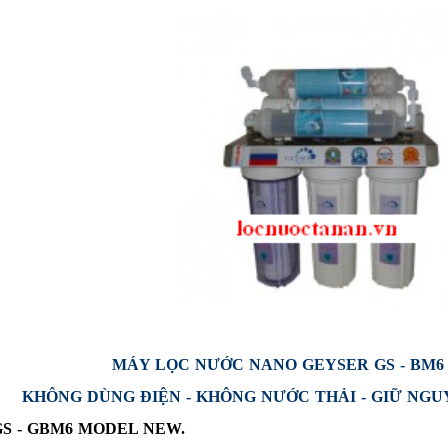
MÁY LỌC NƯỚC NANO GEYSER GS - BM
KHÔNG DÙNG ĐIỆN - KHÔNG NƯỚC THẢI - GIỮ NG
S - GBM6 MODEL NEW.