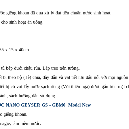
c giếng khoan đã qua xử lý đạt tiêu chuẩn nước sinh hoạt.
cho sinh hoạt ăn uống.
5 x 15 x 40cm.
 tủ bếp dưới chậu rửa, Lắp treo trên tường.
bị theo bộ (Tê) chia, dây dẫn và val tiết lưu đấu nối với mọi nguồn 
t bị có vòi lấy nước sạch riêng (Vòi thiên nga) được gắn trên mặt chậ
ành, sách hướng dẫn sử dụng.
ỚC NANO GEYSER GS - GBM6 Model New
c giếng khoan.
,magie, làm mềm nước.