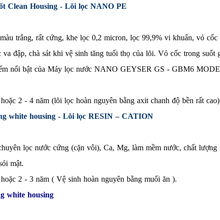
uốt Clean Housing - Lõi lọc NANO PE
u trắng, rất cứng, khe lọc 0,2 micron, lọc 99,9% vi khuẩn, vỏ cốc t
 va đập, chà sát khi vệ sinh tăng tuổi thọ của lõi. Vỏ cốc trong suố
u điểm nổi bật của Máy lọc nước NANO GEYSER GS - GBM6 MODEL
 hoặc 2 - 4 năm (lõi lọc hoàn nguyên bằng axit chanh độ bền rất cao
ắng white housing - Lõi lọc RESIN – CATION
chuyên lọc nước cứng (cặn vôi), Ca, Mg, làm mềm nước, chất lượng 
sỏi mật.
t hoặc 2 - 3 năm ( Vệ sinh hoàn nguyên bằng muối ăn ).
ng white housing