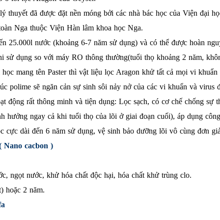
ý thuyết đã được đặt nền móng bởi các nhà bác học của Viện đại họ
 toàn Nga thuộc Viện Hàn lâm khoa học Nga.
ến 25.000l nước (khoảng 6-7 năm sử dụng) và có thể được hoàn nguyên
khi sử dụng so với máy RO thông thường(tuổi thọ khoảng 2 năm, khôn
 học mang tên Paster thì vật liệu lọc Aragon khử tất cả mọi vi khuẩn 
úc polime sẽ ngăn cản sự sinh sôi nảy nở của các vi khuẩn và virus đ
t động rất thông minh và tiện dụng: Lọc sạch, có cơ chế chống sự thâ
nh hưởng ngay cả khi tuổi thọ của lõi ở giai đoạn cuối), áp dụng cô
 lọc cực dài đến 6 năm sử dụng, vệ sinh bảo dưỡng lõi vô cùng đơn g
( Nano cacbon )
 ngọt nước, khử hóa chất độc hại, hóa chất khử trùng clo.
t) hoặc 2 năm.
fa