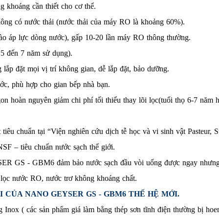
g khoáng cần thiết cho cơ thể.
ông có nước thải (nước thải của máy RO là khoảng 60%).
vào áp lực dòng nước), gấp 10-20 lần máy RO thông thường.
g 5 đến 7 năm sử dụng).
lắp đặt mọi vị trí không gian, dễ lắp đặt, bảo dưỡng.
ớc, phù hợp cho gian bếp nhà bạn.
gon hoàn nguyên giảm chi phí tối thiểu thay lõi lọc(tuổi thọ 6-7 nă
iêu chuẩn tại “Viện nghiên cứu dịch tễ học và vi sinh vật Pasteur, S
NSF – tiêu chuẩn nước sạch thế giới.
GS - GBM6 đảm bảo nước sạch đầu vòi uống được ngay nhưng vẫn 
 lọc nước RO, nước trơ không khoáng chất.
 CỦA NANO GEYSER GS - GBM6 THẾ HỆ MỚI.
 Inox ( các sản phẩm giá làm bằng thép sơn tĩnh điện thường bị hoen