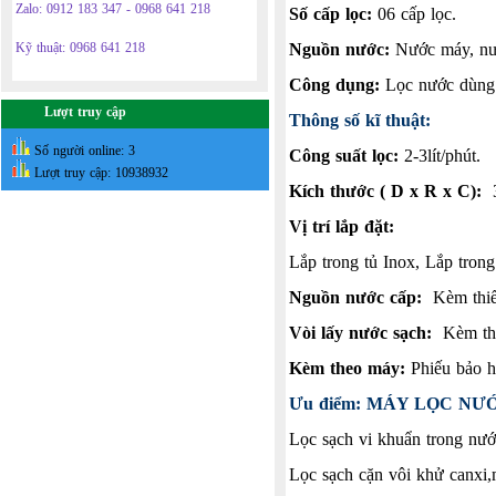
Zalo: 0912 183 347 - 0968 641 218
Số cấp lọc:
06 cấp lọc.
Nguồn nước:
Nước máy, nướ
Kỹ thuật: 0968 641 218
Công dụng:
Lọc nước dùng 
Lượt truy cập
Thông số kĩ thuật:
Số người online: 3
Công suất lọc:
2-3lít/phút.
Lượt truy cập: 10938932
Kích thước ( D x R x C):
3
Vị trí lắp đặt:
Lắp trong tủ Inox, Lắp trong
Nguồn nước cấp:
Kèm thiết 
Vòi lấy nước sạch:
Kèm thiế
Kèm theo máy:
Phiếu bảo h
Ưu điểm: MÁY LỌC NƯ
Lọc sạch vi khuẩn trong nướ
Lọc sạch cặn vôi khử canxi