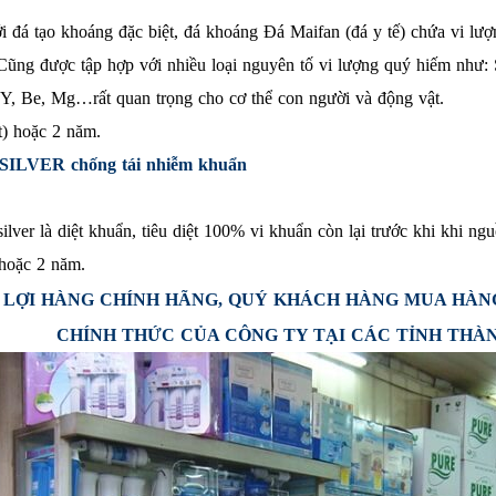
 với đá tạo khoáng đặc biệt, đá khoáng Đá Maifan (đá y tế) chứa v
được tập hợp với nhiều loại nguyên tố vi lượng quý hiếm như: Se,
Y, Be, Mg…rất quan trọng cho cơ thể con người và động vật.
t) hoặc 2 năm.
 SILVER chống tái nhiễm khuẩn
ver là diệt khuẩn, tiêu diệt 100% vi khuẩn còn lại trước khi khi n
 hoặc 2 năm.
LỢI HÀNG CHÍNH HÃNG, QUÝ KHÁCH HÀNG MUA HÀNG 
CHÍNH THỨC CỦA CÔNG TY TẠI CÁC TỈNH THÀ