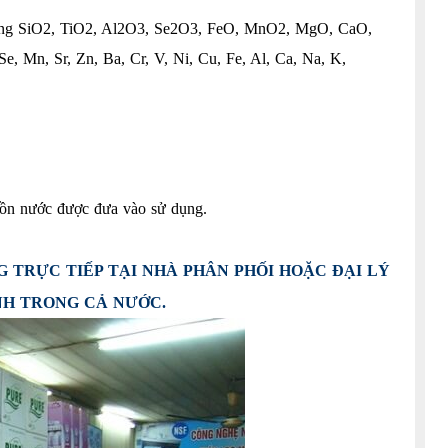
i lượng SiO2, TiO2, Al2O3, Se2O3, FeO, MnO2, MgO, CaO,
 Mn, Sr, Zn, Ba, Cr, V, Ni, Cu, Fe, Al, Ca, Na, K,
guồn nước được đưa vào sử dụng.
TRỰC TIẾP TẠI NHÀ PHÂN PHỐI HOẶC ĐẠI LÝ
NH TRONG CẢ NƯỚC.