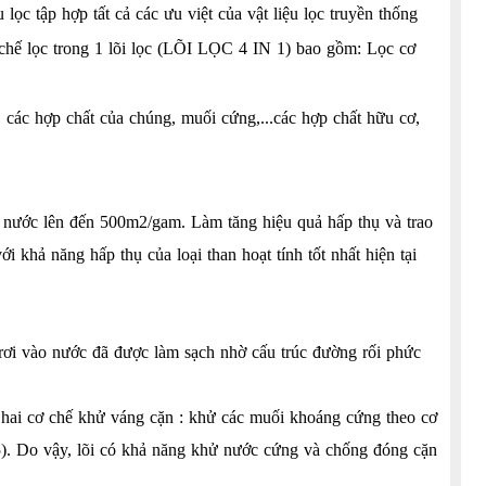
lọc tập hợp tất cả các ưu việt của vật liệu lọc truyền thống
cơ chế lọc trong 1 lõi lọc (LÕI LỌC 4 IN 1) bao gồm: Lọc cơ
 các hợp chất của chúng, muối cứng,...các hợp chất hữu cơ,
ới nước lên đến 500m2/gam. Làm tăng hiệu quả hấp thụ và trao
 khả năng hấp thụ của loại than hoạt tính tốt nhất hiện tại
ờ rơi vào nước đã được làm sạch nhờ cấu trúc đường rối phức
c hai cơ chế khử váng cặn : khử các muối khoáng cứng theo cơ
5). Do vậy, lõi có khả năng khử nước cứng và chống đóng cặn