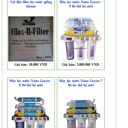
Vật liệu filox lọc nước giếng
Máy lọc nước Nano Geyser -
khoan
9 lõi thế hệ mới
Giá bán:
18.000 VND
Giá bán:
3.800.000 VND
Máy lọc nước Nano Geyser -
Máy lọc nước Nano Geyser 7
8 lõi thế hệ mới
lõi lọc thế hệ mới