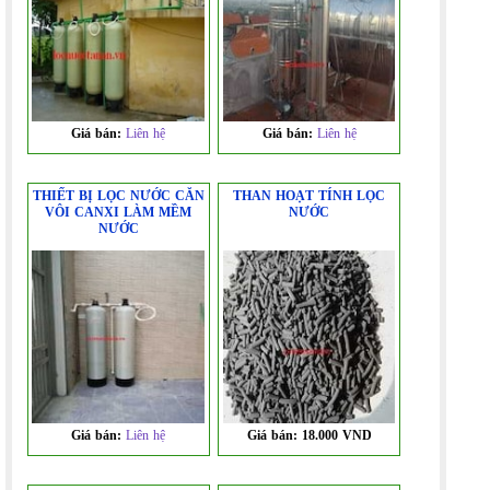
Giá bán:
Liên hệ
Giá bán:
Liên hệ
THIẾT BỊ LỌC NƯỚC CĂN
THAN HOẠT TÍNH LỌC
VÔI CANXI LÀM MỀM
NƯỚC
NƯỚC
Giá bán:
Liên hệ
Giá bán:
18.000 VND