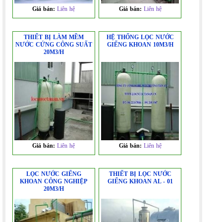
Giá bán:
Liên hệ
Giá bán:
Liên hệ
THIẾT BỊ LÀM MỀM
HỆ THỐNG LỌC NƯỚC
NƯỚC CỨNG CÔNG SUẤT
GIẾNG KHOAN 10M3/H
20M3/H
Giá bán:
Liên hệ
Giá bán:
Liên hệ
LỌC NƯỚC GIẾNG
THIẾT BỊ LỌC NƯỚC
KHOAN CÔNG NGHIỆP
GIẾNG KHOAN AL - 01
20M3/H