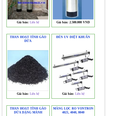
Giá bán:
Liên hệ
Giá bán:
2.500.000 VND
THAN HOẠT TÍNH GÁO
ĐÈN UV DIỆT KHUẨN
DỪA
Giá bán:
Liên hệ
Giá bán:
Liên hệ
THAN HOẠT TÍNH GÁO
MÀNG LỌC RO VONTRON
DỪA DẠNG MẢNH
4021, 4040, 8040