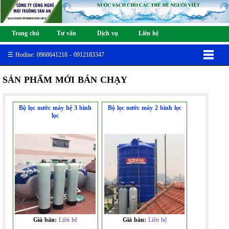
Trang chủ
Tư vấn
Dịch vụ
Liên hệ
☰ Hotline: 0968641218 - 0912183347
SẢN PHẨM MỚI BÁN CHẠY
Bộ lọc nước máy hệ 3 bình
Bộ lọc nước máy 2 bình lọc
lọc
Giá bán:
Liên hệ
Giá bán:
Liên hệ