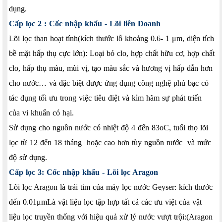
dụng.
Cấp lọc 2 : Cốc nhập khẩu - Lõi liên Doanh
Lõi lọc than hoạt tính(kích thước lỗ khoảng 0.6- 1 μm, diện tích
bề mặt hấp thụ cực lớn): Loại bỏ clo, hợp chất hữu cơ, hợp chất
clo, hấp thụ màu, mùi vị, tạo màu sắc và hương vị hấp dẫn hơn
cho nước… và đặc biệt được ứng dụng công nghệ phủ bạc có
tác dụng tối ưu trong việc tiêu điệt và kìm hãm sự phát triển
của vi khuẩn có hại.
Sử dụng cho nguồn nước có nhiệt độ 4 đến 83oC, tuổi thọ lõi
lọc từ 12 đến 18 tháng hoặc cao hơn tùy nguồn nước và mức
độ sử dụng.
Cấp lọc 3: Cốc nhập khẩu - Lõi lọc Aragon
Lõi lọc Aragon là trái tim của máy lọc nước Geyser: kích thước
đến 0.01μmLà vật liệu lọc tập hợp tất cả các ưu việt của vật
liệu lọc truyền thống với hiệu quả xử lý nước vượt trội:(Aragon