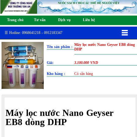
Trang chủ
Tư vấn
Dịch vụ
Liên hệ
☰ Hotline: 0968641218 - 0912183347
Máy lọc nước Nano Geyser EB8 dòng
Tên sản phẩm :
DHP
Giá:
3.100.000 VND
Kho hàng :
Có sẵn hàng
Máy lọc nước Nano Geyser
EB8 dòng DHP