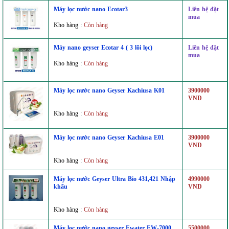
Máy lọc nước nano Ecotar3
Liên hệ đặt
mua
Kho hàng :
Còn hàng
Máy nano geyser Ecotar 4 ( 3 lõi lọc)
Liên hệ đặt
mua
Kho hàng :
Còn hàng
Máy lọc nước nano Geyser Kachiusa K01
3900000
VND
Kho hàng :
Còn hàng
Máy lọc nước nano Geyser Kachiusa E01
3900000
VND
Kho hàng :
Còn hàng
Máy lọc nước Geyser Ultra Bio 431,421 Nhập
4990000
khẩu
VND
Kho hàng :
Còn hàng
Máy lọc nước nano geyser Ewater EW-7000
5500000