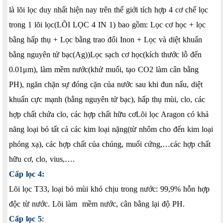
là lõi lọc duy nhất hiện nay trên thế giới tích hợp 4 cơ chế lọc
trong 1 lõi lọc(LÕI LỌC 4 IN 1) bao gồm: Lọc cơ học + lọc
bằng hấp thụ + Lọc bằng trao đổi Inon + Lọc và diệt khuẩn
bằng nguyên tử bạc(Ag))Lọc sạch cơ học(kích thước lỗ đến
0.01μm), làm mềm nước(khử muối, tạo CO2 làm cân bằng
PH), ngăn chặn sự đóng cặn của nước sau khi đun nấu, diệt
khuẩn cực mạnh (bằng nguyên tử bạc), hấp thụ mùi, clo, các
hợp chất chứa clo, các hợp chất hữu cơLõi lọc Aragon có khả
năng loại bỏ tất cả các kim loại nặng(từ nhôm cho đến kim loại
phóng xạ), các hợp chất của chúng, muối cứng,…các hợp chất
hữu cơ, clo, vius,….
Cấp lọc 4:
Lõi lọc T33, loại bỏ mùi khó chịu trong nước: 99,9% hỗn hợp
độc từ nước. Lõi làm mềm nước, cân bằng lại độ PH.
Cấp lọc 5
: