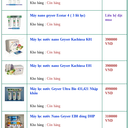
Kho hàng :
Còn hàng
Máy nano geyser Ecotar 4 ( 3 lõi lọc)
Liên hệ đặt
mua
Kho hàng :
Còn hàng
Máy lọc nước nano Geyser Kachiusa K01
3900000
VND
Kho hàng :
Còn hàng
Máy lọc nước nano Geyser Kachiusa E01
3900000
VND
Kho hàng :
Còn hàng
Máy lọc nước Geyser Ultra Bio 431,421 Nhập
4990000
khẩu
VND
Kho hàng :
Còn hàng
Máy lọc nước Nano Geyser EB8 dòng DHP
3100000
VND
Kho hàng :
Còn hàng