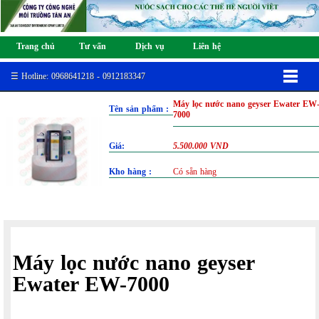
Trang chủ
Tư vấn
Dịch vụ
Liên hệ
☰ Hotline: 0968641218 - 0912183347
Máy lọc nước nano geyser Ewater EW
Tên sản phẩm :
7000
Giá:
5.500.000 VND
Kho hàng :
Có sẵn hàng
Máy lọc nước nano geyser
Ewater EW-7000