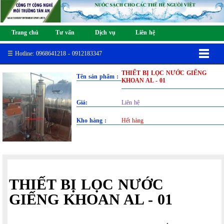
Trang chủ
Tư vấn
Dịch vụ
Liên hệ
☰ Hotline: 0968641218 - 0912183347
THIẾT BỊ LỌC NƯỚC GIẾNG
Tên sản phẩm :
KHOAN AL - 01
Giá:
Liên hệ
Kho hàng :
Hết hàng
THIẾT BỊ LỌC NƯỚC
GIẾNG KHOAN AL - 01