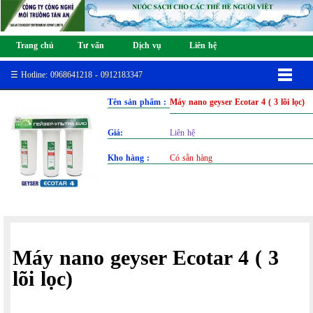
Trang chủ
Tư vấn
Dịch vụ
Liên hệ
☰ Hotline: 0968641218 - 0912183347
Tên sản phẩm :
Máy nano geyser Ecotar 4 ( 3 lõi lọc)
Giá:
Liên hệ
Kho hàng :
Có sẵn hàng
Máy nano geyser Ecotar 4 ( 3
lõi lọc)