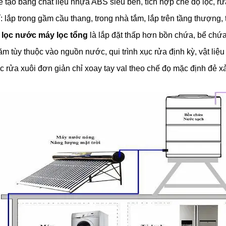
 tạo bằng chất liệu nhựa ABS siêu bền, tích hợp chế độ lọc, rử
í: lắp trong gầm cầu thang, trong nhà tắm, lắp trên tầng thượng,
 lọc nước máy lọc tổng
là lắp đặt thấp hơn bồn chứa, bể chứ
ăm tùy thuộc vào nguồn nước, qui trình xục rửa định kỳ, vật liệu
 rửa xuôi đơn giản chỉ xoay tay val theo chế đọ mặc định đẻ x