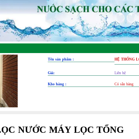
Tên sản phẩm :
HỆ THỐNG L
Giá:
Liên hệ
Kho hàng :
Có sẵn hàng
LỌC NƯỚC MÁY LỌC TỔNG