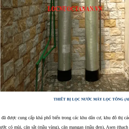
THIẾT BỊ LỌC NƯỚC MÁY LỌC TỔNG (AL 
ã được cung cấp khá phổ biến trong các khu dân cư, khu đô thị các 
ước có mùi, cặn sắt (mầu vàng), cặn mangan (mầu đen), Asen (thạch t