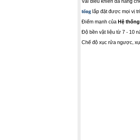
Val điều khiển đa năng chế
tổng
lắp đặt được mọi vị tr
Điểm mạnh của
Hệ thống
Độ bền vật liệu từ 7 - 10 n
Chế độ xục rửa ngược, xục