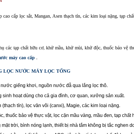
t
p cao cấp lọc sắt, Mangan, Asen thạch tín, các kim loại nặng, tạp c
hụ các tạp chất hữu cơ, khử mầu, khử mùi, khử độc, thuốc bảo vệ th
nước máy cao cấp
.
G LỌC NƯỚC MÁY LỌC TỔNG
nước giếng khơi, nguồn nước đẫ qua lắng lọc thô.
 sinh hoạt dùng cho cả gia đình, cơ quan, xưởng sản xuất.
thạch tín), lọc văn vôi (canxi), Magie, các kim loại nặng.
, thuốc bảo vệ thực vật, lọc cặn mầu vàng, mầu đen, tạp chất 
 mặt trời, bình nóng lạnh, thiết bị nhà tắm không bị tắc nghen d