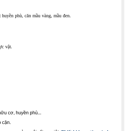
hất huyền phù, căn mầu vàng, mầu đen.
ực vật.
hữu cơ, huyền phù...
o cặn.