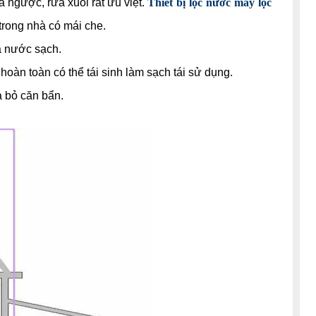
a ngược, rửa xuôi rất ưu việt.
Thiết bị lọc nước máy lọc
 trong nhà có mái che.
a nước sạch.
 hoàn toàn có thể tái sinh làm sạch tái sử dụng.
ả bỏ căn bẩn.