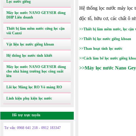
Lọc nước giếng
Hệ thống lọc nước máy lọc t
Máy lọc nước NANO GEYSER dòng
DHP Liên doanh
độc tố, hữu cơ, các chất ô nh
Thiết bị làm mềm nước cứng lọc cặn
>>Thiết bị làm mềm nước, lọc cặn v
vôi Canxi
>>Thiết bị lọc nước giếng khoan
Vật liệu lọc nước giếng khoan
>>Than hoạt tính lọc nước
Hệ thống lọc nước tinh khiết
>>Cách làm bể lọc nước giếng kho
Máy lọc nước NANO GEYSER dùng
>>
Máy lọc nước Nano Gey
cho nhà hàng trường học công suất
lớn
Lõi lọc Màng lọc RO Vỏ màng RO
Linh kiện phụ kiện lọc nước
Hỗ trợ trực tuyến
Tư vấn: 0968 641 218 - 0912 183347